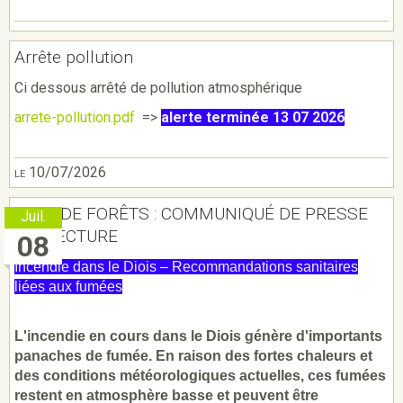
Arrête pollution
Ci dessous arrêté de pollution atmosphérique
arrete-pollution.pdf
=>
alerte terminée 13 07 2026
le 10/07/2026
FEUX DE FORÊTS : COMMUNIQUÉ DE PRESSE
Juil.
PRÉFECTURE
08
Incendie dans le Diois – Recommandations sanitaires
liées aux fumées
L'incendie en cours dans le Diois génère d'importants
panaches de fumée. En raison des fortes chaleurs et
des conditions météorologiques actuelles, ces fumées
restent en atmosphère basse et peuvent être