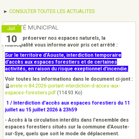
►
CONSULTER TOUTES LES ACTUALITES
ARRÊTÉ MUNICIPAL
Juil.
10
Afin de préserver nos espaces naturels, la
municipalité vous informe avoir pris cet arrêté :
Sur le territoire d'Aouste, i
nterdiction temporaire
d'accès aux espaces forestiers et de certaines
activités, en raison du risque exeptionnel d'incendie.
Voir toutes les informations dans le document ci-jont :
arrete-n-84.2026-portant-interdiction-d-acces-aux-
espaces-forestiers.pdf
(114.93 Ko)
1 / Interdiction d'accès aux espaces forestiers
du 11
juillet au 15 juillet 2026 à 23h59
- Accès à la circulation interdits dans l'ensemble des
espaces forestiers situés sur la commune d'Aouste-
sur-Sye, quels que soit le mode de déplacement.