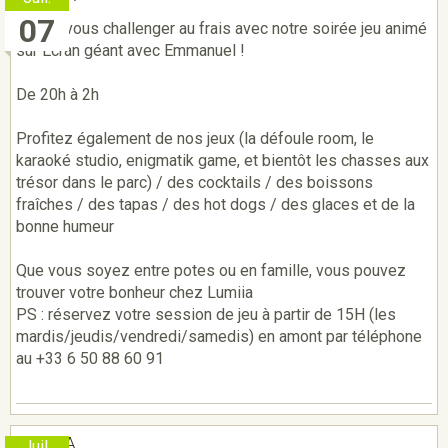
07
Venez vous challenger au frais avec notre soirée jeu animé
sur Ecran géant avec Emmanuel !
De 20h à 2h
Profitez également de nos jeux (la défoule room, le
karaoké studio, enigmatik game, et bientôt les chasses aux
trésor dans le parc) / des cocktails / des boissons
fraîches / des tapas / des hot dogs / des glaces et de la
bonne humeur
Que vous soyez entre potes ou en famille, vous pouvez
trouver votre bonheur chez Lumiia
PS : réservez votre session de jeu à partir de 15H (les
mardis/jeudis/vendredi/samedis) en amont par téléphone
au +33 6 50 88 60 91
LUMIIA
Juil.