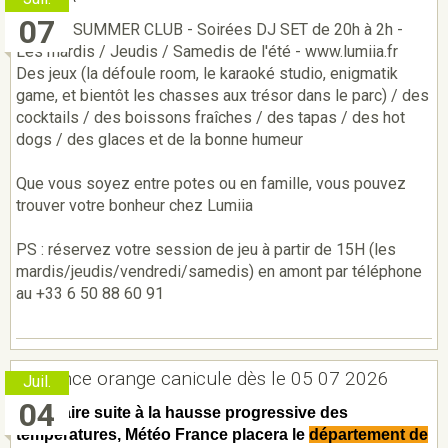
07
LUMIIA SUMMER CLUB - Soirées DJ SET de 20h à 2h -
Les mardis / Jeudis / Samedis de l'été - www.lumiia.fr
Des jeux (la défoule room, le karaoké studio, enigmatik
game, et bientôt les chasses aux trésor dans le parc) / des
cocktails / des boissons fraîches / des tapas / des hot
dogs / des glaces et de la bonne humeur
Que vous soyez entre potes ou en famille, vous pouvez
trouver votre bonheur chez Lumiia
PS : réservez votre session de jeu à partir de 15H (les
mardis/jeudis/vendredi/samedis) en amont par téléphone
au +33 6 50 88 60 91
Vigilance orange canicule dès le 05 07 2026
Juil.
04
Pour faire suite à la hausse progressive des
températures, Météo France placera le
département de