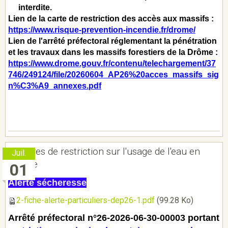
interdite.
Lien de la carte de restriction des accès aux massifs :
https://www.risque-prevention-incendie.fr/drome/
Lien de l'arrêté préfectoral réglementant la pénétration
et les travaux dans les massifs forestiers de la Drôme :
https://www.drome.gouv.fr/contenu/telechargement/37
746/249124/file/20260604_AP26%20acces_massifs_sig
n%C3%A9_annexes.pdf
Mesures de restriction sur l'usage de l'eau en
Juil.
Drôme
01
Alerte sécheresse
2-fiche-alerte-particuliers-dep26-1.pdf
(99.28 Ko)
Arrêté préfectoral n°26-2026-06-30-00003 portant