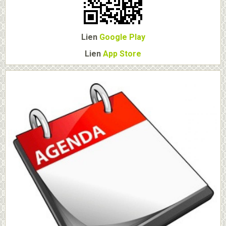
Lien
Google Play
Lien
App Store