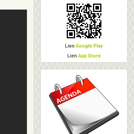
Lien
Google Play
Lien
App Store