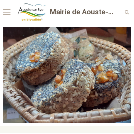
Mairie de Aouste-sur-Sye