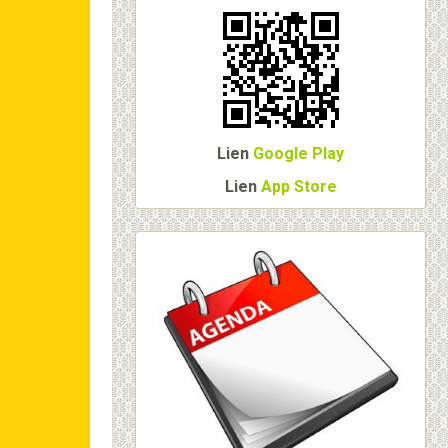
Lien
Google Play
Lien
App Store