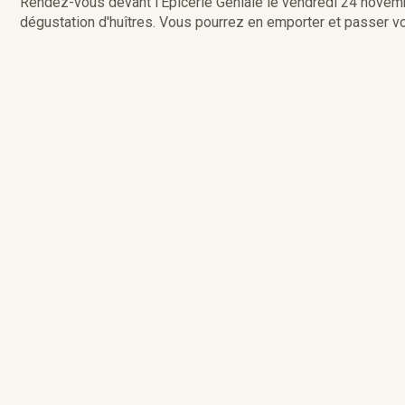
Rendez-vous devant l'Epicerie Géniale le vendredi 24 nove
dégustation d'huîtres. Vous pourrez en emporter et passer