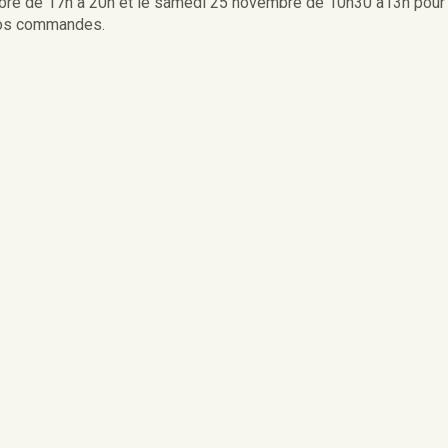
mbre de 17h à 20h et le samedi 25 novembre de 10h30 à13h pour
 vos commandes.