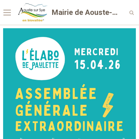
Mairie de Aouste-sur-Sye